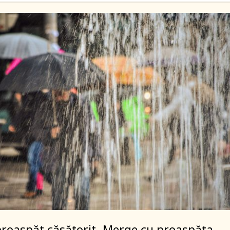
proaspăt căsătorit. Merge cu proaspăta