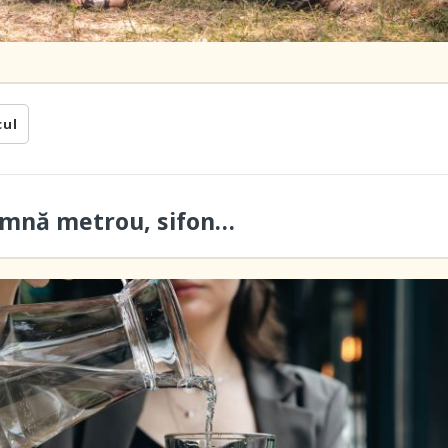
cul
eamnă metrou, sifon…