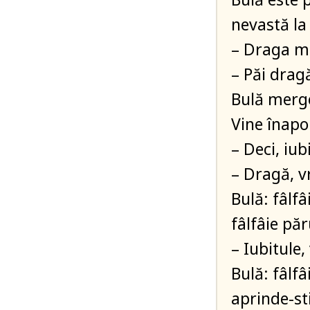
nevastă la
– Draga m
– Păi drag
Bulă merge
Vine înapo
– Deci, iub
– Dragă, v
Bulă: fâlfâ
fâlfâie pă
– Iubitule
Bulă: fâlfâ
aprinde-st