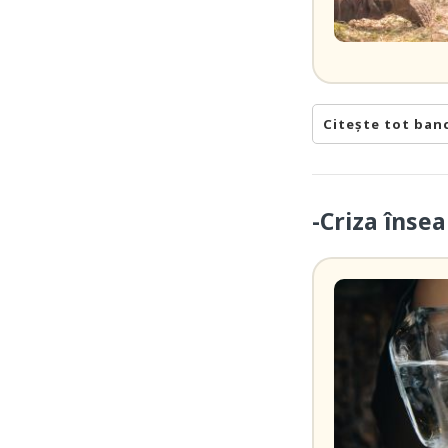
Citește tot ban
-Criza îns