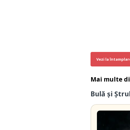
Vezi la întamplar
Mai multe d
Bulă şi Ştru