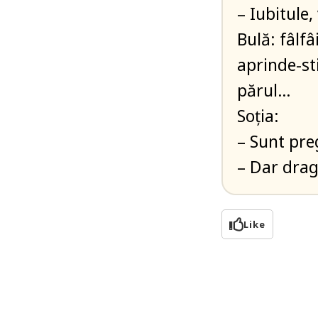
– Iubitule
Bulă: fâlfâ
aprinde-st
părul…
Soția:
– Sunt pre
– Dar drag
Like