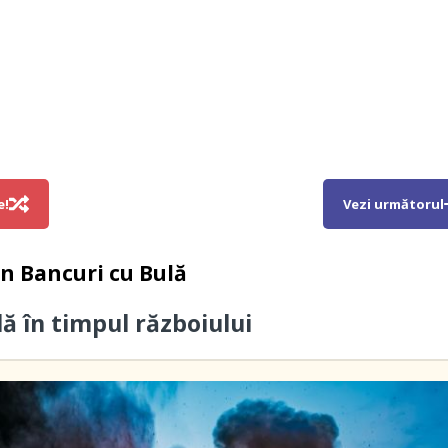
e!
Vezi următorul
in
Bancuri cu Bulă
lă în timpul războiului