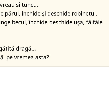
, vreau sî tune…
ie părul, închide și deschide robinetul,
inge becul, închide-deschide ușa, fâlfâie
gătită dragă…
ă, pe vremea asta?