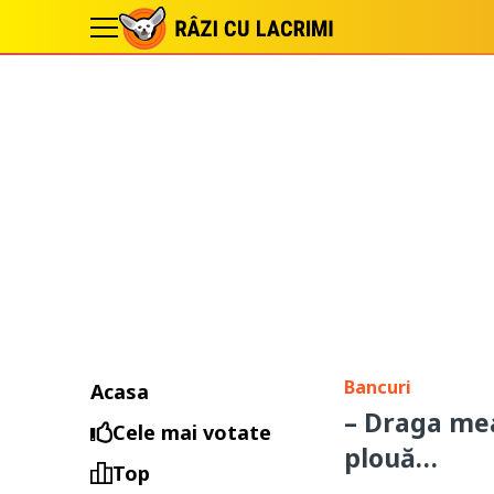
Bancuri
Acasa
– Draga mea
Cele mai votate
plouă…
Top