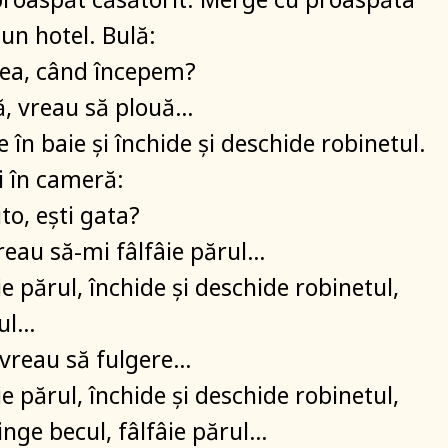
 un hotel. Bulă:
ea, când începem?
ă, vreau să plouă…
 în baie și închide și deschide robinetul.
i în cameră:
ito, ești gata?
reau să-mi fâlfâie părul…
ie părul, închide și deschide robinetul,
rul…
, vreau să fulgere…
ie părul, închide și deschide robinetul,
inge becul, fâlfâie părul…