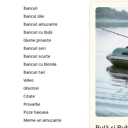
Bancuri
Bancul zilei
Bancuri amuzante
Bancuri cu Bulă
Glume proaste
Bancuri seci
Bancuri scurte
Bancuri cu blonde
Bancuri tari
Video
Ghicitori
Citate
Proverbe
Poze haioase
Meme-uri amuzante
Bulă și Bu