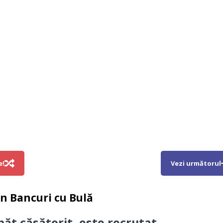
e!
Vezi următorul
in
Bancuri cu Bulă
păt căsătorit, este recrutat