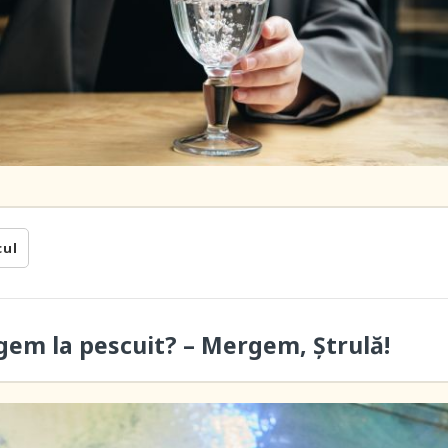
cul
gem la pescuit? – Mergem, Ștrulă!