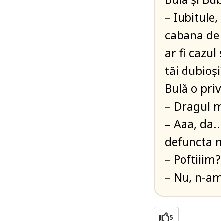
– Iubitule,
cabana de 
ar fi cazul
tăi dubioși
Bulă o priv
– Dragul m
– Aaa, da..
defuncta m
– Poftiiim?
– Nu, n-am
5