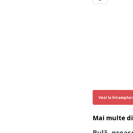
Vezi la întamplar
Mai multe d
Bulă, proas