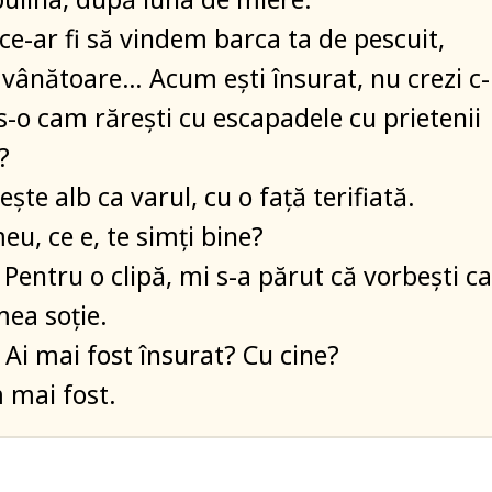
 ce-ar fi să vindem barca ta de pescuit,
vânătoare… Acum ești însurat, nu crezi c-
 s-o cam rărești cu escapadele cu prietenii
?
ește alb ca varul, cu o față terifiată.
eu, ce e, te simți bine?
 Pentru o clipă, mi s-a părut că vorbești ca
ea soție.
 Ai mai fost însurat? Cu cine?
 mai fost.