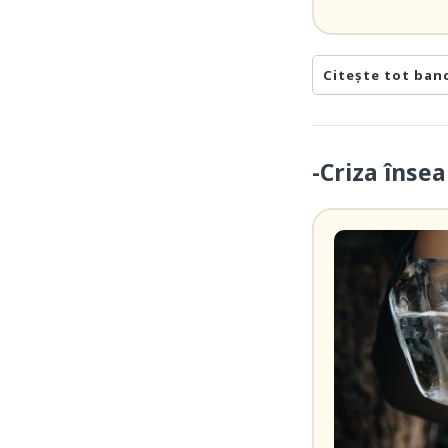
Citește tot ban
-Criza îns