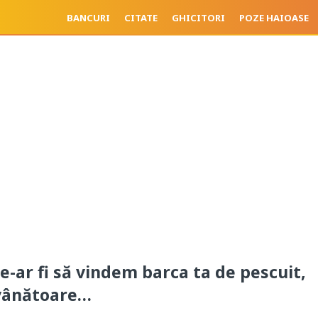
BANCURI
CITATE
GHICITORI
POZE HAIOASE
ce-ar fi să vindem barca ta de pescuit,
vânătoare…