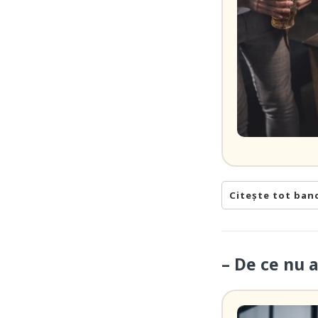
Citește tot ban
– De ce nu 