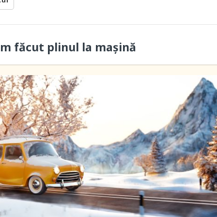
cul
am făcut plinul la maşină