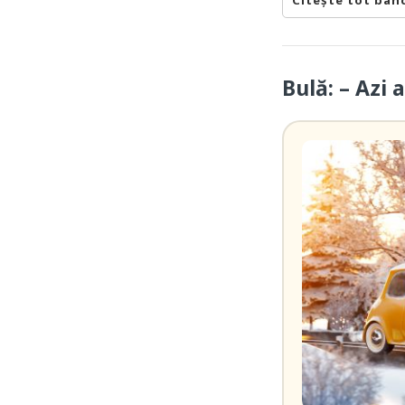
Citește tot ban
Bulă: – Azi 