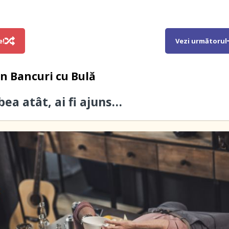
e!
Vezi următorul
in
Bancuri cu Bulă
bea atât, ai fi ajuns…