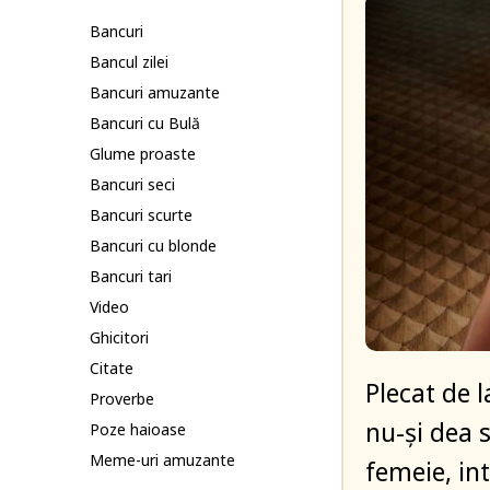
Bancuri
Bancul zilei
Bancuri amuzante
Bancuri cu Bulă
Glume proaste
Bancuri seci
Bancuri scurte
Bancuri cu blonde
Bancuri tari
Video
Ghicitori
Citate
Plecat de 
Proverbe
nu-și dea
Poze haioase
Meme-uri amuzante
femeie, in