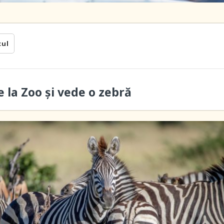
cul
e la Zoo și vede o zebră