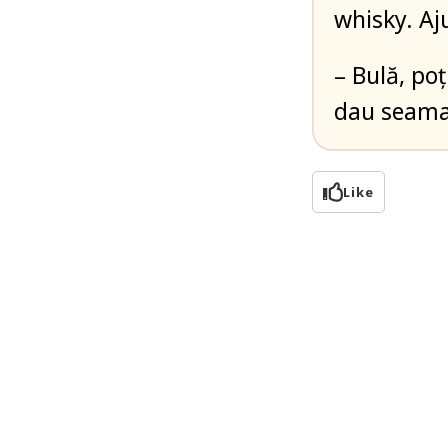
whisky. Aju
– Bulă, poț
dau seama 
Like