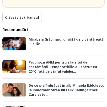
Citește tot bancul
Recomandări
Mirabela Grădinaru, umilită de o cântăreață:
'E o 😲'
Prognoza ANM pentru sfârșitul de
săptămână. Temperatirlile au scăzut cu
20°C față de vârful valului...
De ce s-a îmbrăcat în alb Mihaela Rădulescu
la înmormântarea lui Felix Baumgartner:
Care este...