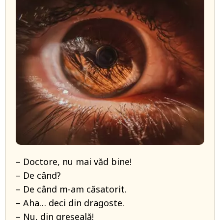
– Doctore, nu mai văd bine!
– De când?
– De când m-am căsatorit.
– Aha… deci din dragoste.
– Nu, din greșeală!