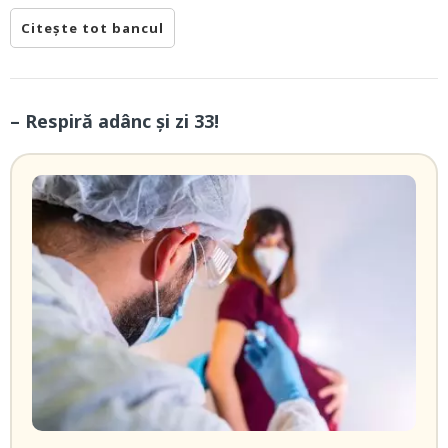
Citește tot bancul
– Respiră adânc și zi 33!