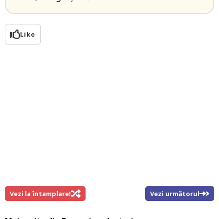
Like
Vezi la întamplare!
Vezi următorul