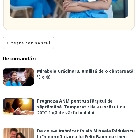
Citește tot bancul
Recomandări
Mirabela Grădinaru, umilită de o cântăreață:
'E o 😲'
Prognoza ANM pentru sfârșitul de
săptămână. Temperatirlile au scăzut cu
20°C față de vârful valului...
De ce s-a îmbrăcat în alb Mihaela Rădulescu
la înmormântarea lui Felix Baumgartner: