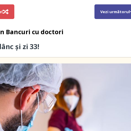
e!
Vezi următorul
in
Bancuri cu doctori
ânc și zi 33!