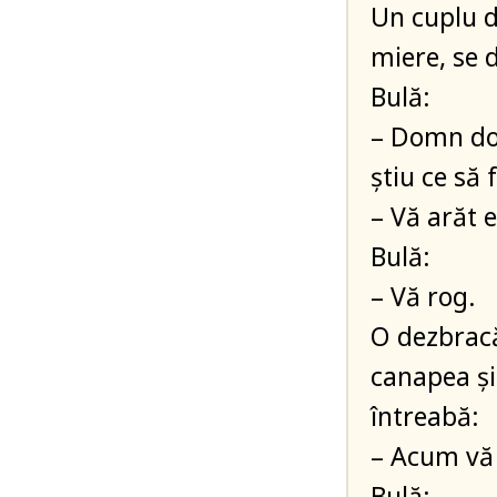
Un cuplu de
miere, se 
Bulă:
– Domn doc
știu ce să 
– Vă arăt 
Bulă:
– Vă rog.
O dezbracă
canapea și 
întreabă:
– Acum vă 
Bulă: