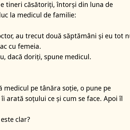
 tineri căsătoriți, întorși din luna de
duc la medicul de familie:
tor, au trecut două săptămâni și eu tot n
fac cu femeia.
eu, dacă doriți, spune medicul.
 medicul pe tânăra soție, o pune pe
îi arată soțului ce și cum se face. Apoi îl
este clar?