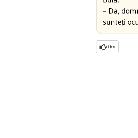
– Da, domn
sunteți oc
Like