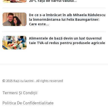
20°C față de vârful valului...
De ce s-a îmbrăcat în alb Mihaela Rădulescu
la înmormântarea lui Felix Baumgartner:
Care este...
Alimentele de bază devin un lux! Guvernul
taie TVA-ul redus pentru produsele agricole
© 2025 Razi cu lacrimi - All rights reserved
Termeni Și Condiții
Politica De Confidentialitate