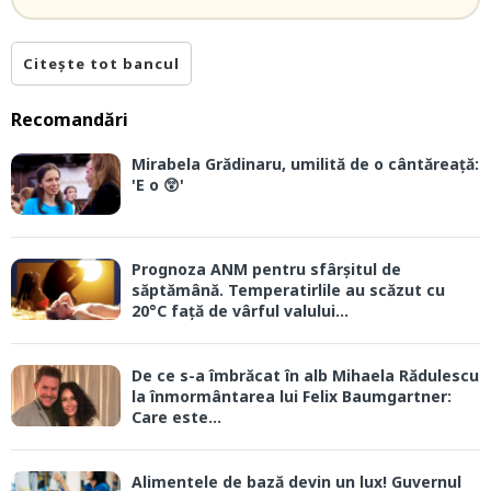
Citește tot bancul
Recomandări
Mirabela Grădinaru, umilită de o cântăreață:
'E o 😲'
Prognoza ANM pentru sfârșitul de
săptămână. Temperatirlile au scăzut cu
20°C față de vârful valului...
De ce s-a îmbrăcat în alb Mihaela Rădulescu
la înmormântarea lui Felix Baumgartner:
Care este...
Alimentele de bază devin un lux! Guvernul