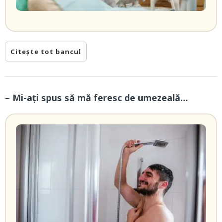
Citește tot bancul
– Mi-ați spus să mă feresc de umezeală…