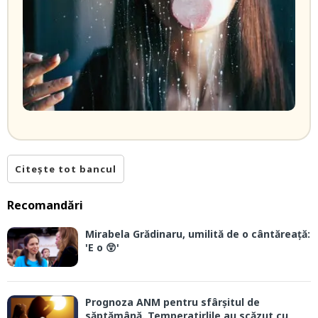
Citește tot bancul
Recomandări
Mirabela Grădinaru, umilită de o cântăreață:
'E o 😲'
Prognoza ANM pentru sfârșitul de
săptămână. Temperatirlile au scăzut cu