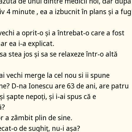
văzuta de unul dintre medicii noi, dar după
 4 minute , ea a izbucnit în plans și a fug
chi a oprit-o și a întrebat-o care a fost
r ea i-a explicat.
 sa stea jos și sa se relaxeze într-o altă
i vechi merge la cel nou si ii spune
tine? D-na Ionescu are 63 de ani, are patru
și șapte nepoți, și i-ai spus că e
ă?
r a zâmbit plin de sine.
cat-o de sughiț, nu-i așa?