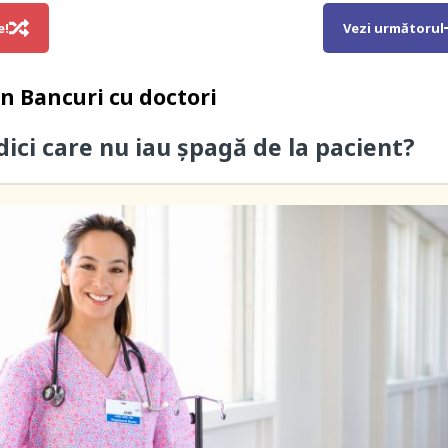
e!
Vezi următorul
in
Bancuri cu doctori
dici care nu iau șpagă de la pacient?