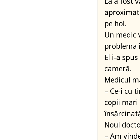
Ea a fost 
aproximativ
pe hol.
Un medic ve
problema ia
El i-a spus
cameră.
Medicul ma
– Ce-i cu 
copii mari 
însărcinat
Noul docto
– Am vinde