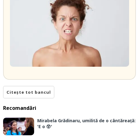
Citește tot bancul
Recomandări
Mirabela Grădinaru, umilită de o cântăreață:
'E o 😲'