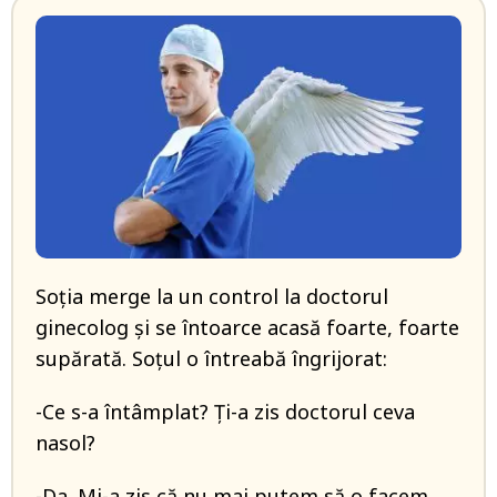
Soția merge la un control la doctorul
ginecolog și se întoarce acasă foarte, foarte
supărată. Soțul o întreabă îngrijorat:
-Ce s-a întâmplat? Ți-a zis doctorul ceva
nasol?
-Da. Mi-a zis că nu mai putem să o facem