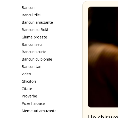
Bancuri
Bancul zilei
Bancuri amuzante
Bancuri cu Bulă
Glume proaste
Bancuri seci
Bancuri scurte
Bancuri cu blonde
Bancuri tari
Video
Ghicitori
Citate
Proverbe
Poze haioase
Meme-uri amuzante
Un chirurg