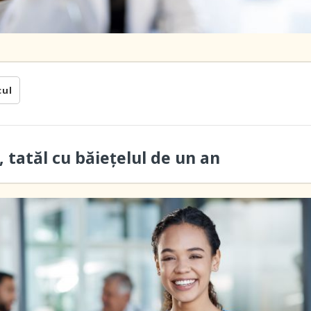
cul
 tatăl cu băieţelul de un an