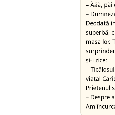
– Ăăă, păi
– Dumneze
Deodată in
superbă, c
masa lor. T
surprinder
și-i zice:
– Ticălosul
viața! Cari
Prietenul s
– Despre a
Am încurca