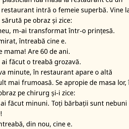
n restaurant intră o femeie superbă. Vine l
l sărută pe obraz și zice:
eu, m-ai transformat într-o prințesă.
mirat, întreabă cine e.
 e mama! Are 60 de ani.
 ai făcut o treabă grozavă.
a minute, în restaurant apare o altă
lt mai frumoasă. Se apropie de masa lor, î
braz pe chirurg și-i zice:
 ai făcut minuni. Toți bărbații sunt nebuni
!
ntreabă, din nou, cine e.