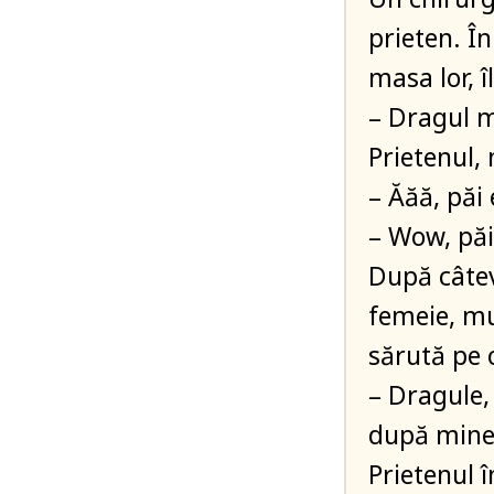
prieten. Î
masa lor, î
– Dragul m
Prietenul, 
– Ăăă, păi
– Wow, păi
După câtev
femeie, mu
sărută pe o
– Dragule,
după mine
Prietenul î