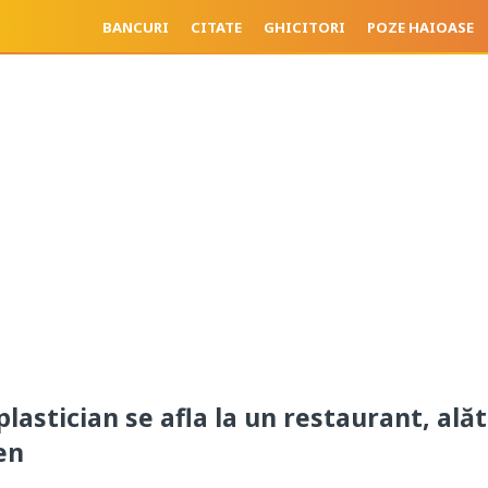
BANCURI
CITATE
GHICITORI
POZE HAIOASE
lastician se afla la un restaurant, alăt
en