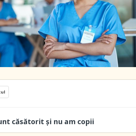
cul
unt căsătorit și nu am copii