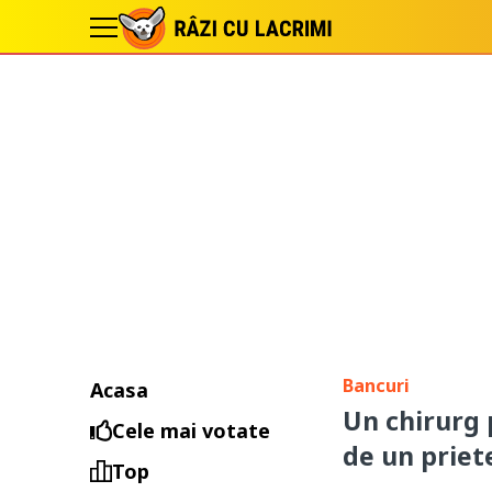
Bancuri
Acasa
Un chirurg p
Cele mai votate
de un priet
Top