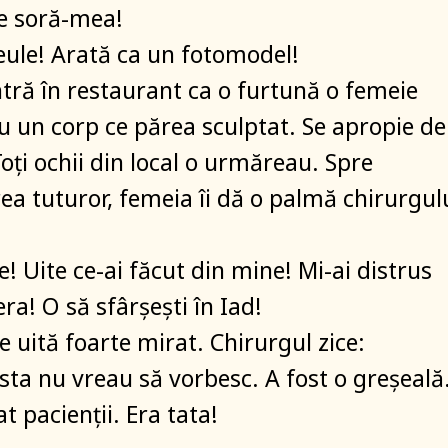
 e soră-mea!
ule! Arată ca un fotomodel!
tră în restaurant ca o furtună o femeie
u un corp ce părea sculptat. Se apropie de
oți ochii din local o urmăreau. Spre
ea tuturor, femeia îi dă o palmă chirurgul
e! Uite ce-ai făcut din mine! Mi-ai distrus
era! O să sfârșești în Iad!
e uită foarte mirat. Chirurgul zice:
sta nu vreau să vorbesc. A fost o greșeală
t pacienții. Era tata!