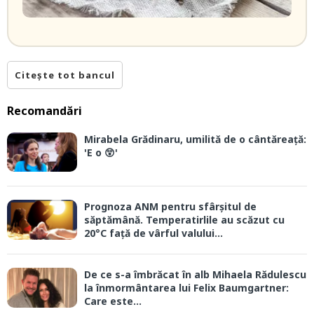
Citește tot bancul
Recomandări
Mirabela Grădinaru, umilită de o cântăreață:
'E o 😲'
Prognoza ANM pentru sfârșitul de
săptămână. Temperatirlile au scăzut cu
20°C față de vârful valului...
De ce s-a îmbrăcat în alb Mihaela Rădulescu
la înmormântarea lui Felix Baumgartner:
Care este...