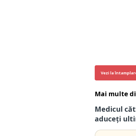
Vezi la întamplar
Mai multe d
Medicul căt
aduceți ult