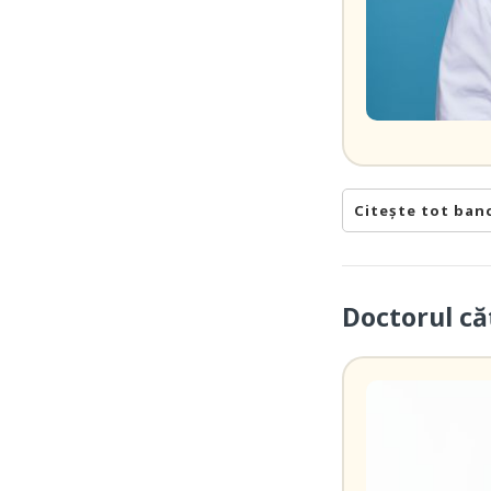
Citește tot ban
Doctorul căt