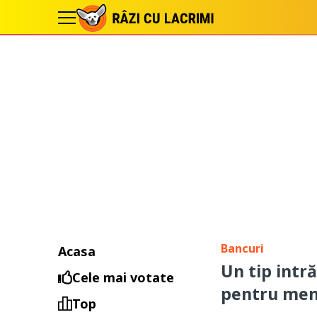
Bancuri
Acasa
Un tip intr
Cele mai votate
pentru me
Top