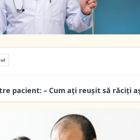
cul
re pacient: – Cum ați reușit să răciți a