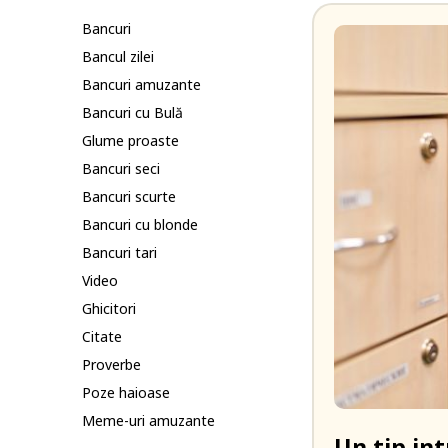
Bancuri
Bancul zilei
Bancuri amuzante
Bancuri cu Bulă
Glume proaste
Bancuri seci
Bancuri scurte
Bancuri cu blonde
Bancuri tari
Video
Ghicitori
Citate
Proverbe
Poze haioase
Meme-uri amuzante
Un tip int