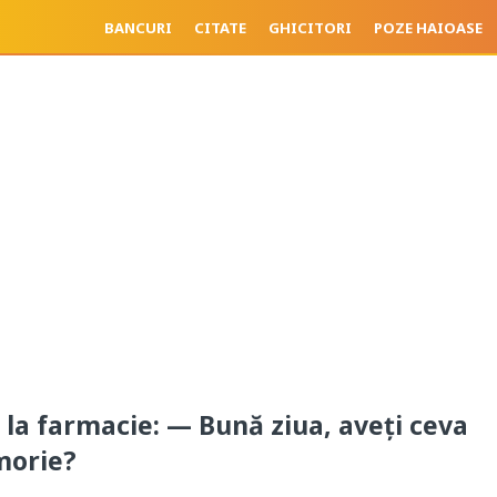
BANCURI
CITATE
GHICITORI
POZE HAIOASE
ă la farmacie: — Bună ziua, aveți ceva
morie?