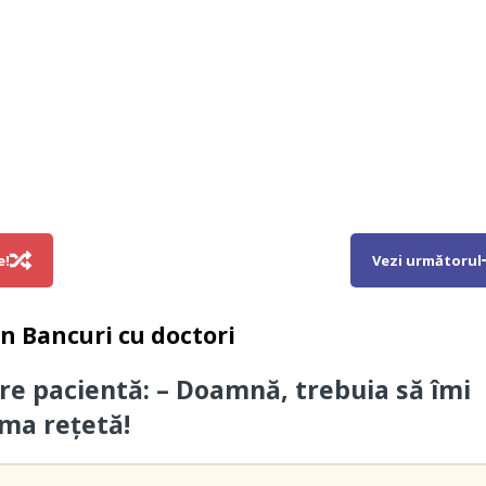
e!
Vezi următorul
in
Bancuri cu doctori
re pacientă: – Doamnă, trebuia să îmi
ima rețetă!