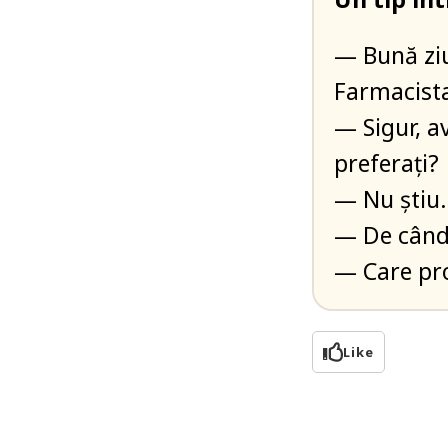
— Bună ziu
Farmacist
— Sigur, a
preferați?
— Nu știu…
— De când
— Care pr
Like