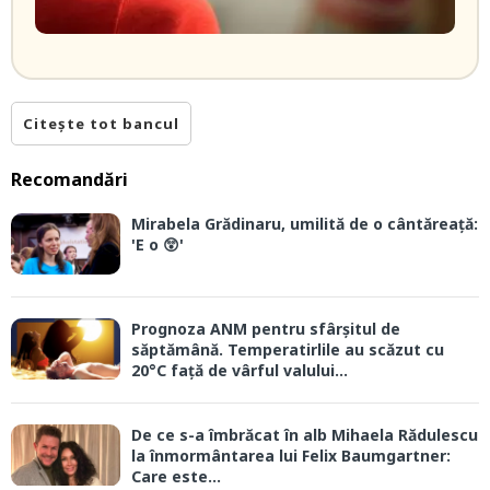
Citește tot bancul
Recomandări
Mirabela Grădinaru, umilită de o cântăreață:
'E o 😲'
Prognoza ANM pentru sfârșitul de
săptămână. Temperatirlile au scăzut cu
20°C față de vârful valului...
De ce s-a îmbrăcat în alb Mihaela Rădulescu
la înmormântarea lui Felix Baumgartner:
Care este...