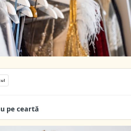
cul
ău pe ceartă