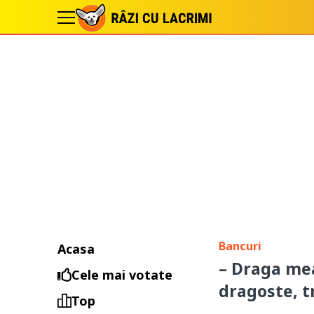
Bancuri
Acasa
– Draga mea
Cele mai votate
dragoste, t
Top