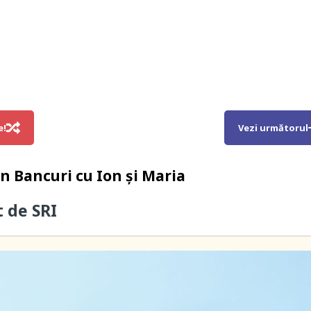
e!
Vezi următorul
in
Bancuri cu Ion și Maria
t de SRI