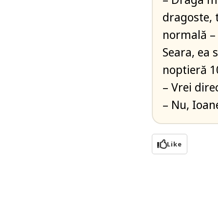
dragoste, 
normală – 
Seara, ea s
noptieră 1
– Vrei dire
– Nu, Ioan
Like