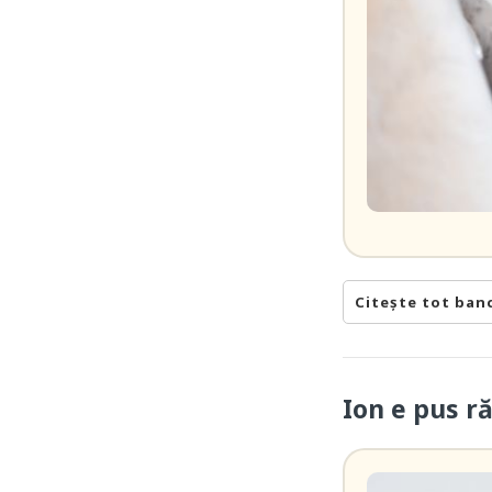
Citește tot ban
Ion e pus r