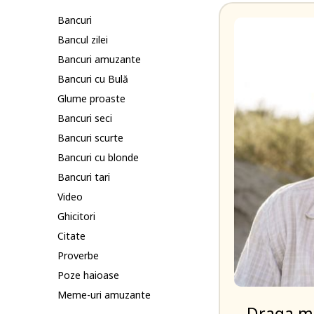
Bancuri
Bancul zilei
Bancuri amuzante
Bancuri cu Bulă
Glume proaste
Bancuri seci
Bancuri scurte
Bancuri cu blonde
Bancuri tari
Video
Ghicitori
Citate
Proverbe
Poze haioase
Meme-uri amuzante
– Draga me