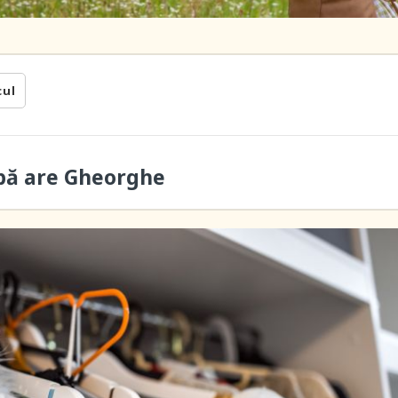
cul
bă are Gheorghe