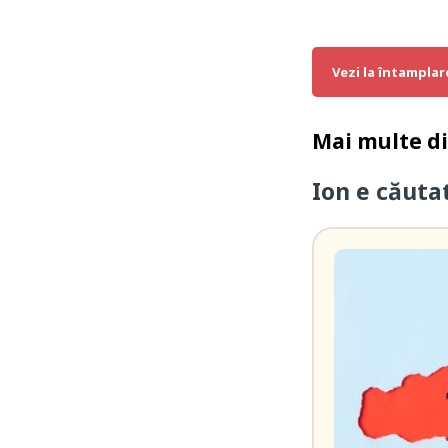
Vezi la întamplar
Mai multe d
Ion e căuta