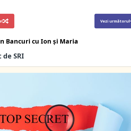
e!
Vezi următorul
in
Bancuri cu Ion și Maria
t de SRI