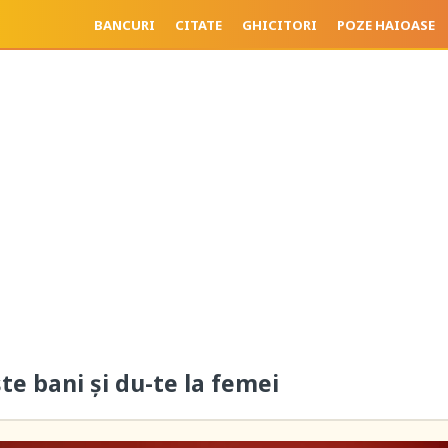
BANCURI
CITATE
GHICITORI
POZE HAIOASE
iște bani și du-te la femei