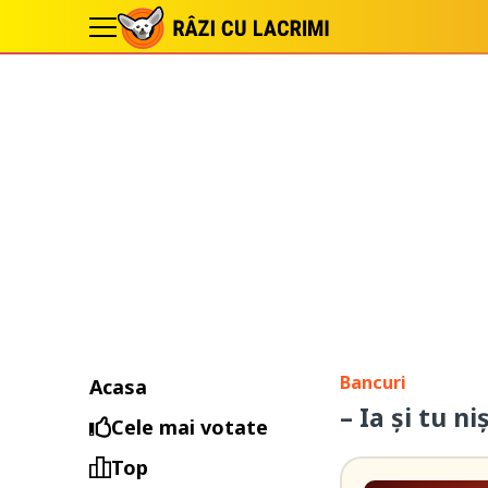
Bancuri
Acasa
– Ia și tu n
Cele mai votate
Top