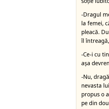
soție iubit
-Dragul meu
la femei, c
pleacă. Du
îl întreagă
-Ce-i cu ti
așa devre
-Nu, dragă
nevasta lu
propus o a
pe din dou