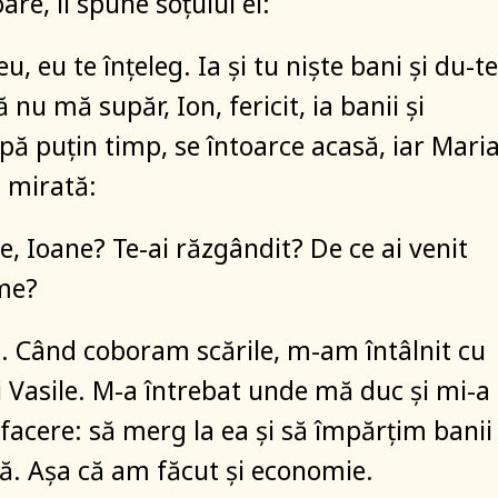
oare, îi spune soțului ei:
, eu te înțeleg. Ia și tu niște bani și du-te
ă nu mă supăr, Ion, fericit, ia banii și
pă puțin timp, se întoarce acasă, iar Mari
, mirată:
ne, Ioane? Te-ai răzgândit? De ce ai venit
me?
. Când coboram scările, m-am întâlnit cu
i Vasile. M-a întrebat unde mă duc și mi-a
facere: să merg la ea și să împărțim banii
ă. Așa că am făcut și economie.