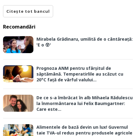
Citește tot bancul
Recomandări
Mirabela Grădinaru, umilită de o cântăreață:
'E o 😲'
Prognoza ANM pentru sfârșitul de
săptămână. Temperatirlile au scăzut cu
20°C față de vârful valului...
De ce s-a îmbrăcat în alb Mihaela Rădulescu
la înmormântarea lui Felix Baumgartner:
Care este...
Alimentele de bază devin un lux! Guvernul
taie TVA-ul redus pentru produsele agricole