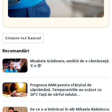
Citește tot bancul
Recomandări
Mirabela Grădinaru, umilită de o cântăreață:
'E o 😲'
Prognoza ANM pentru sfârșitul de
săptămână. Temperatirlile au scăzut cu
20°C față de vârful valului...
De ce s-a îmbrăcat în alb Mihaela Rădulescu