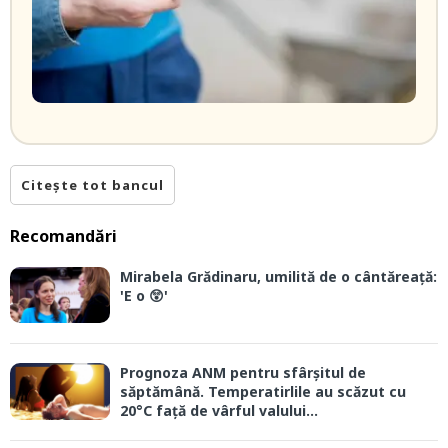
Citește tot bancul
Recomandări
Mirabela Grădinaru, umilită de o cântăreață:
'E o 😲'
Prognoza ANM pentru sfârșitul de
săptămână. Temperatirlile au scăzut cu
20°C față de vârful valului...