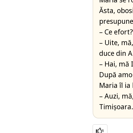
Ăsta, obosi
presupune
– Ce efort?
– Uite, mă,
duce din A
– Hai, mă I
După amorul
Maria îl ia 
– Auzi, mă
Timişoara
1