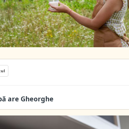
cul
bă are Gheorghe