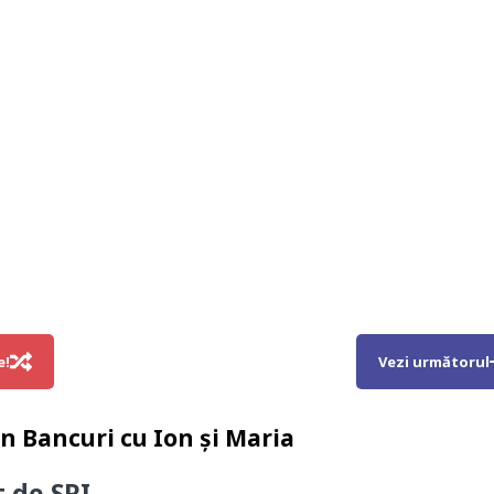
e!
Vezi următorul
in
Bancuri cu Ion și Maria
t de SRI