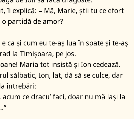
t, îi explică: – Mă, Marie, ştii tu ce efort
 o partidă de amor?
 e ca şi cum eu te-aş lua în spate şi te-aş
rad la Timişoara, pe jos.
oane! Maria tot insistă şi Ion cedează.
 sălbatic, Ion, lat, dă să se culce, dar
la întrebări:
, acum ce dracu’ faci, doar nu mă laşi la
…”