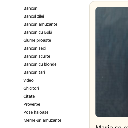
Bancuri
Bancul zilei
Bancuri amuzante
Bancuri cu Bulă
Glume proaste
Bancuri seci
Bancuri scurte
Bancuri cu blonde
Bancuri tari
Video
Ghicitori
Citate
Proverbe
Poze haioase
Meme-uri amuzante
Maria se r