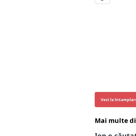
Vezi la întamplar
Mai multe d
Ion e căuta