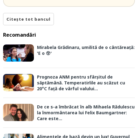
Citește tot bancul
Recomandări
Mirabela Grădinaru, umilită de o cântăreață:
'E o 😲'
Prognoza ANM pentru sfârșitul de
săptămână. Temperatirlile au scăzut cu
20°C față de vârful valului...
De ce s-a îmbrăcat în alb Mihaela Rădulescu
la înmormântarea lui Felix Baumgartner:
Care este...
Alimentele de bază devin un lux! Guvernul