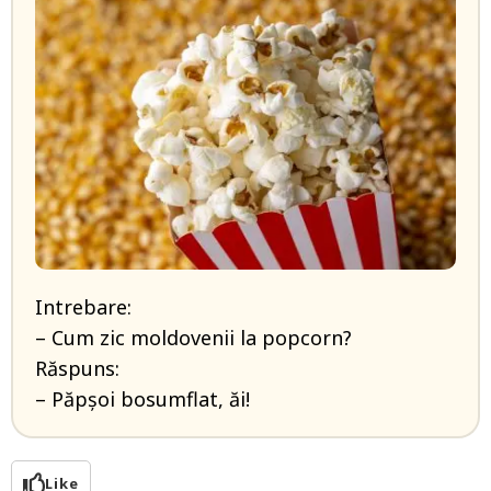
Intrebare:
– Cum zic moldovenii la popcorn?
Răspuns:
– Păpșoi bosumflat, ăi!
Like