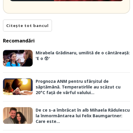
Citește tot bancul
Recomandări
Mirabela Grădinaru, umilită de o cântăreață:
'E o 😲'
Prognoza ANM pentru sfârșitul de
săptămână. Temperatirlile au scăzut cu
20°C față de vârful valului...
De ce s-a îmbrăcat în alb Mihaela Rădulescu
la înmormântarea lui Felix Baumgartner:
Care este...