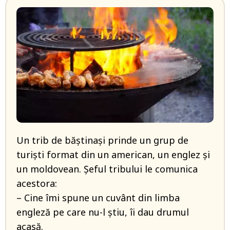
Un trib de băştinaşi prinde un grup de
turişti format din un american, un englez şi
un moldovean. Şeful tribului le comunica
acestora:
– Cine îmi spune un cuvânt din limba
engleză pe care nu-l ştiu, îi dau drumul
acasă.