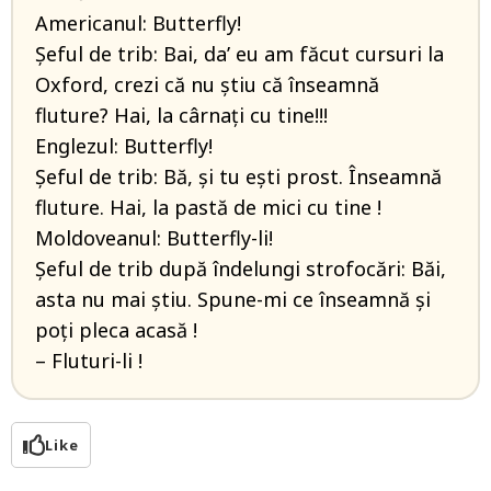
Americanul: Butterfly!
Şeful de trib: Bai, da’ eu am făcut cursuri la
Oxford, crezi că nu ştiu că înseamnă
fluture? Hai, la cârnaţi cu tine!!!
Englezul: Butterfly!
Şeful de trib: Bă, şi tu eşti prost. Înseamnă
fluture. Hai, la pastă de mici cu tine !
Moldoveanul: Butterfly-li!
Şeful de trib după îndelungi strofocări: Băi,
asta nu mai ştiu. Spune-mi ce înseamnă şi
poţi pleca acasă !
– Fluturi-li !
Like