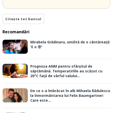
Citește tot bancul
Recomandări
Mirabela Grădinaru, umilită de o cântăreață:
'E o 😲'
Prognoza ANM pentru sfârșitul de
săptămână. Temperatirlile au scăzut cu
20°C față de vârful valului...
De ce s-a îmbrăcat în alb Mihaela Rădulescu
la înmormântarea lui Felix Baumgartner:
Care este...