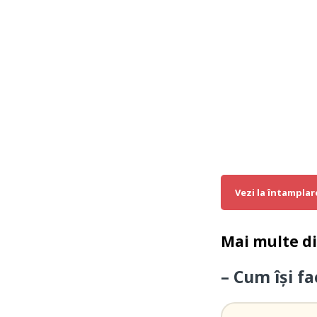
Vezi la întamplar
Mai multe d
– Cum îşi fa