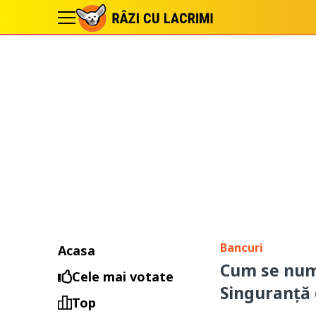
Bancuri
Acasa
Cum se num
Cele mai votate
Singuranţă 
Top