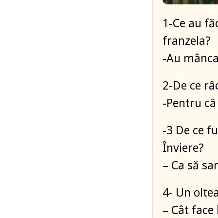
1-Ce au fă
franzela?
-Au mâncat
2-De ce râ
-Pentru că
-3 De ce f
Înviere?
– Ca să sa
4- Un oltea
– Cât face