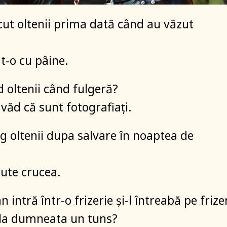
cut oltenii prima dată când au văzut
-o cu pâine.
d oltenii când fulgeră?
 văd că sunt fotografiaţi.
ug oltenii dupa salvare în noaptea de
rute crucea.
n intră într-o frizerie şi-l întreabă pe frize
 la dumneata un tuns?