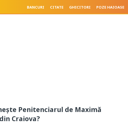
BANCURI
CITATE
GHICITORI
POZE HAIOASE
eşte Penitenciarul de Maximă
din Craiova?