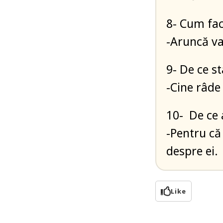
8- Cum fac 
-Aruncă va
9- De ce st
-Cine râde
10- De ce a
-Pentru că 
despre ei.
Like