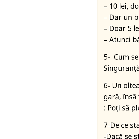
– 10 lei, 
– Dar un b
– Doar 5 le
– Atunci b
5- Cum se
Singuranţă
6- Un olte
gară, însă 
: Poţi să p
7-De ce sta
-Dacă se s