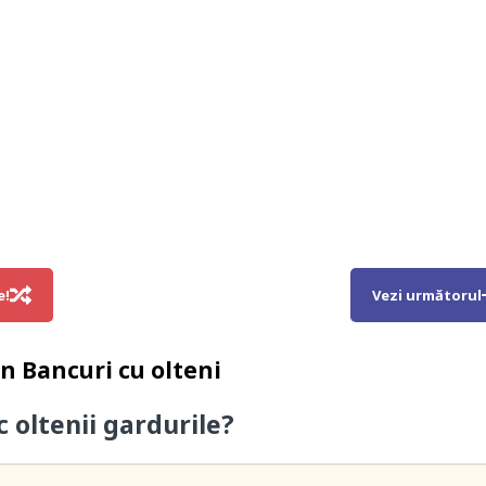
e!
Vezi următorul
in
Bancuri cu olteni
c oltenii gardurile?