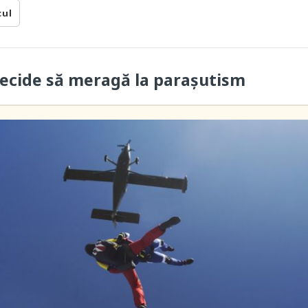
cul
ecide să meragă la paraşutism