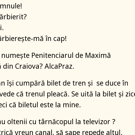
domnule!
ărbierit?
i.
ărbiereşte-mă în cap!
 numeşte Penitenciarul de Maximă
 din Craiova? AlcaPraz.
an îşi cumpără bilet de tren şi se duce în
vede că trenul pleacă. Se uită la bilet şi zic
leci că biletul este la mine.
u oltenii cu târnăcopul la televizor ?
trică vreun canal, să sape repede altul.