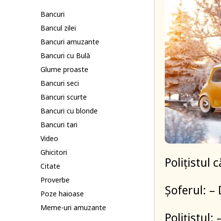
Bancuri
Bancul zilei
Bancuri amuzante
Bancuri cu Bulă
Glume proaste
Bancuri seci
Bancuri scurte
Bancuri cu blonde
Bancuri tari
Video
Ghicitori
Polițistul 
Citate
Proverbe
Șoferul: – 
Poze haioase
Meme-uri amuzante
Polițistul: