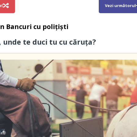
e!
Vezi următorul
in
Bancuri cu polițiști
, unde te duci tu cu căruța?