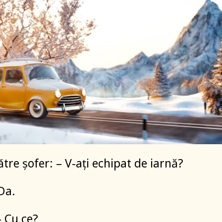
către șofer: – V-ați echipat de iarnă?
Da.
 – Cu ce?