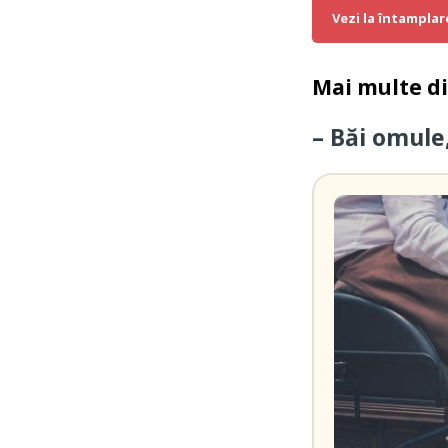
Vezi la întamplar
Mai multe d
– Băi omule