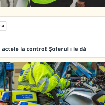
cul
 actele la control! Șoferul i le dă