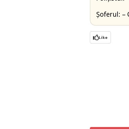
Șoferul: –
Like