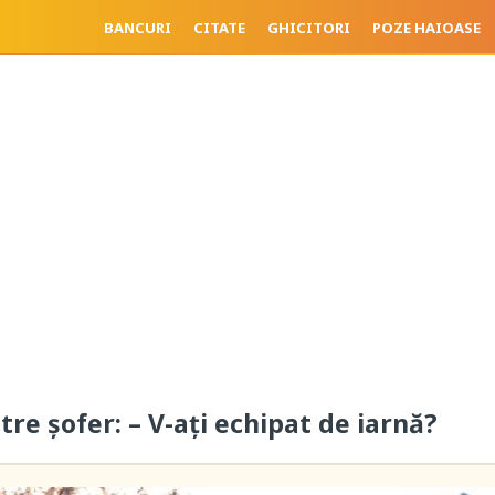
BANCURI
CITATE
GHICITORI
POZE HAIOASE
ătre șofer: – V-ați echipat de iarnă?