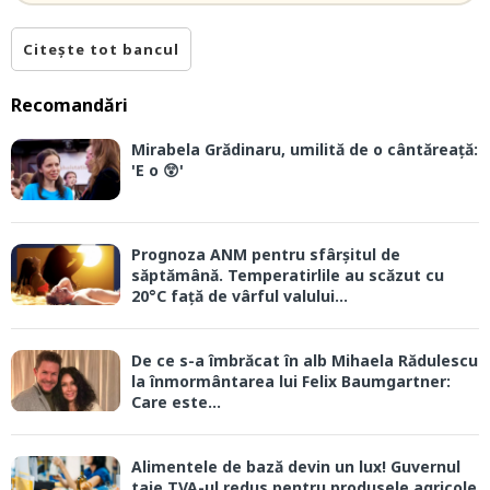
Citește tot bancul
Recomandări
Mirabela Grădinaru, umilită de o cântăreață:
'E o 😲'
Prognoza ANM pentru sfârșitul de
săptămână. Temperatirlile au scăzut cu
20°C față de vârful valului...
De ce s-a îmbrăcat în alb Mihaela Rădulescu
la înmormântarea lui Felix Baumgartner:
Care este...
Alimentele de bază devin un lux! Guvernul
taie TVA-ul redus pentru produsele agricole