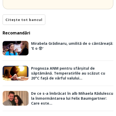
Citește tot bancul
Recomandări
Mirabela Grădinaru, umilită de o cântăreață:
'E o 😲'
Prognoza ANM pentru sfârșitul de
săptămână. Temperatirlile au scăzut cu
20°C față de vârful valului...
De ce s-a îmbrăcat în alb Mihaela Rădulescu
la înmormântarea lui Felix Baumgartner:
Care este...