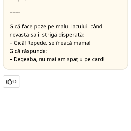
–––-
Gică face poze pe malul lacului, când
nevastă-sa îl strigă disperată:
– Gică! Repede, se îneacă mama!
Gică răspunde:
– Degeaba, nu mai am spaţiu pe card!
12