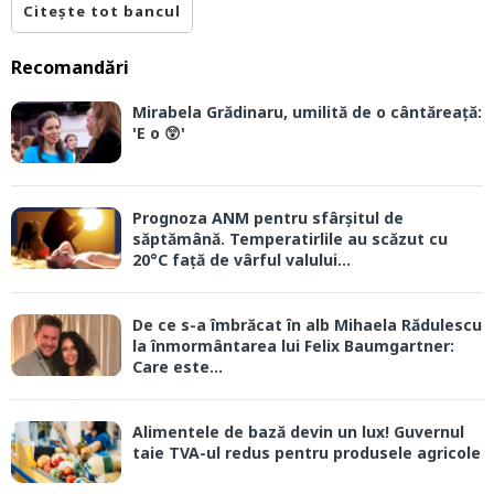
Citește tot bancul
Recomandări
Mirabela Grădinaru, umilită de o cântăreață:
'E o 😲'
Prognoza ANM pentru sfârșitul de
săptămână. Temperatirlile au scăzut cu
20°C față de vârful valului...
De ce s-a îmbrăcat în alb Mihaela Rădulescu
la înmormântarea lui Felix Baumgartner:
Care este...
Alimentele de bază devin un lux! Guvernul
taie TVA-ul redus pentru produsele agricole