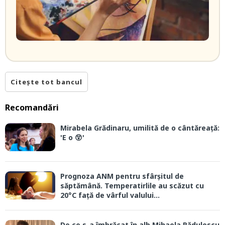
Citește tot bancul
Recomandări
Mirabela Grădinaru, umilită de o cântăreață:
'E o 😲'
Prognoza ANM pentru sfârșitul de
săptămână. Temperatirlile au scăzut cu
20°C față de vârful valului...
De ce s-a îmbrăcat în alb Mihaela Rădulescu