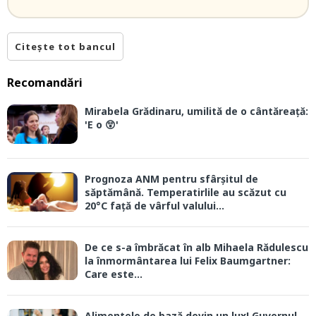
Citește tot bancul
Recomandări
Mirabela Grădinaru, umilită de o cântăreață:
'E o 😲'
Prognoza ANM pentru sfârșitul de
săptămână. Temperatirlile au scăzut cu
20°C față de vârful valului...
De ce s-a îmbrăcat în alb Mihaela Rădulescu
la înmormântarea lui Felix Baumgartner:
Care este...
Alimentele de bază devin un lux! Guvernul