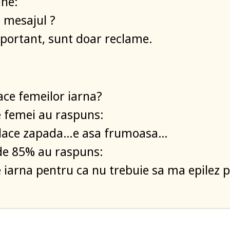
une:
 mesajul ?
portant, sunt doar reclame.
lace femeilor iarna?
 femei au raspuns:
 place zapada…e asa frumoasa…
 de 85% au raspuns:
e iarna pentru ca nu trebuie sa ma epilez 