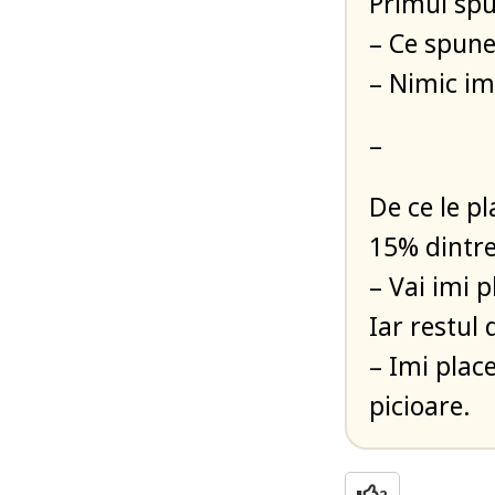
Primul sp
– Ce spune
– Nimic im
–
De ce le p
15% dintre
– Vai imi
Iar restul
– Imi plac
picioare.