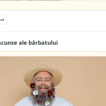
cul
scunse ale bărbatului