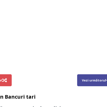
e!
Vezi următorul
in
Bancuri tari