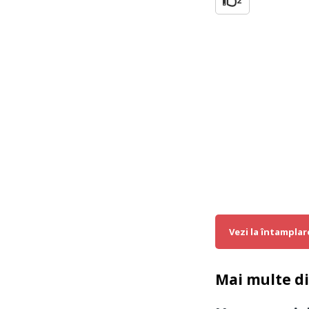
2
Vezi la întamplar
Mai multe d