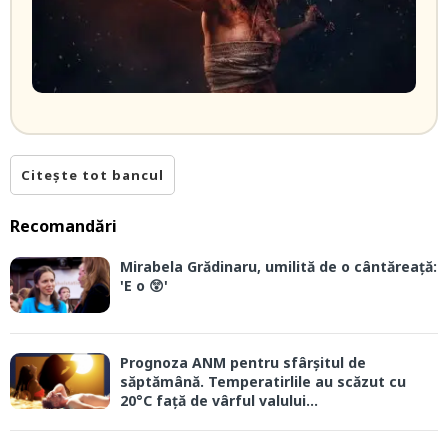
Citește tot bancul
Recomandări
Mirabela Grădinaru, umilită de o cântăreață:
'E o 😲'
Prognoza ANM pentru sfârșitul de
săptămână. Temperatirlile au scăzut cu
20°C față de vârful valului...