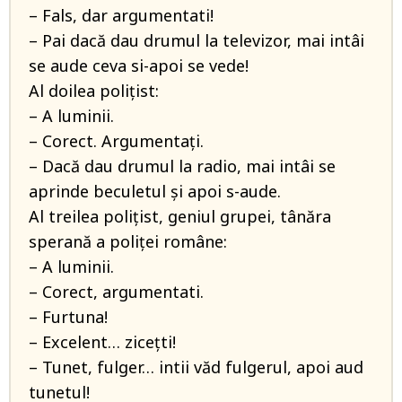
– Fals, dar argumentati!
– Pai dacă dau drumul la televizor, mai intâi
se aude ceva si-apoi se vede!
Al doilea poliţist:
– A luminii.
– Corect. Argumentaţi.
– Dacă dau drumul la radio, mai intâi se
aprinde beculetul şi apoi s-aude.
Al treilea poliţist, geniul grupei, tânăra
sperană a poliţei române:
– A luminii.
– Corect, argumentati.
– Furtuna!
– Excelent… ziceţti!
– Tunet, fulger… intii văd fulgerul, apoi aud
tunetul!