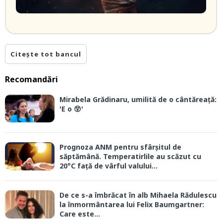
Citește tot bancul
Recomandări
Mirabela Grădinaru, umilită de o cântăreață:
'E o 😲'
Prognoza ANM pentru sfârșitul de
săptămână. Temperatirlile au scăzut cu
20°C față de vârful valului...
De ce s-a îmbrăcat în alb Mihaela Rădulescu
la înmormântarea lui Felix Baumgartner:
Care este...