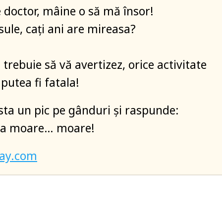
doctor, mâine o să mă însor!
sule, cați ani are mireasa?
trebuie să vă avertizez, orice activitate
putea fi fatala!
sta un pic pe gânduri și raspunde:
aca moare… moare!
bay.com