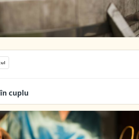
cul
în cuplu