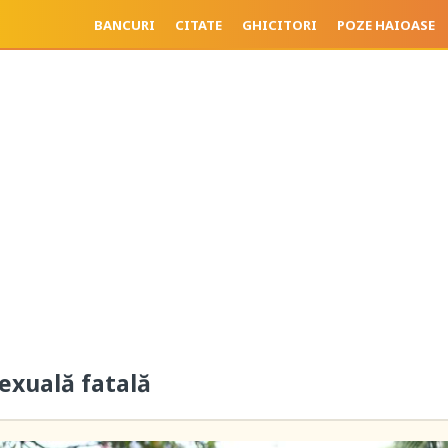
BANCURI
CITATE
GHICITORI
POZE HAIOASE
sexuală fatală