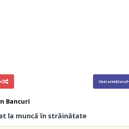
e!
Vezi următorul
in
Bancuri
cat la muncă în străinătate