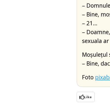
– Domnule 
– Bine, mo
– 21…
– Doamne, 
sexuala ar 
Moșulețul 
– Bine, d
Foto
pixa
Like