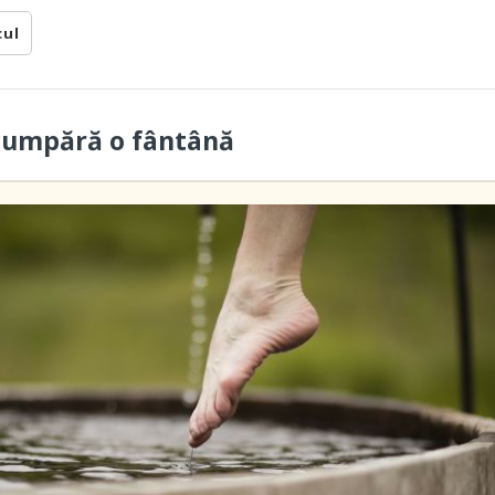
cul
cumpără o fântână