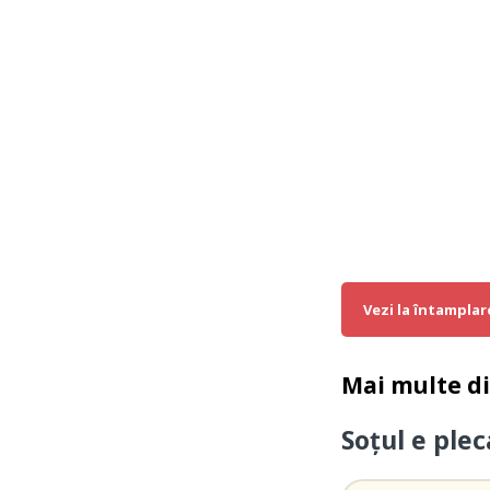
Vezi la întamplar
Mai multe d
Soțul e ple