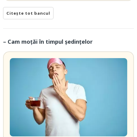
Citește tot bancul
– Cam moţăi în timpul şedinţelor