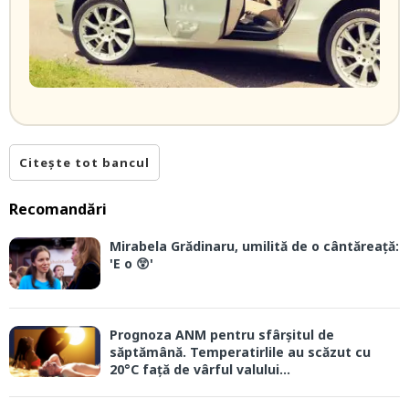
Citește tot bancul
Recomandări
Mirabela Grădinaru, umilită de o cântăreață:
'E o 😲'
Prognoza ANM pentru sfârșitul de
săptămână. Temperatirlile au scăzut cu
20°C față de vârful valului...