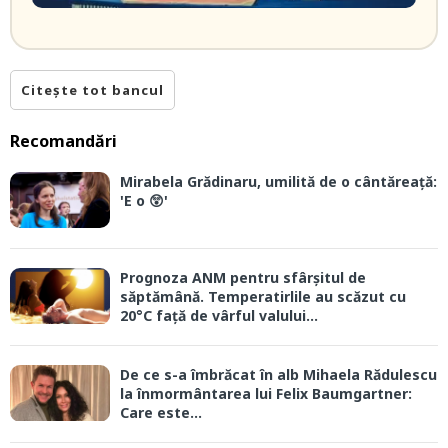
Citește tot bancul
Recomandări
Mirabela Grădinaru, umilită de o cântăreață:
'E o 😲'
Prognoza ANM pentru sfârșitul de
săptămână. Temperatirlile au scăzut cu
20°C față de vârful valului...
De ce s-a îmbrăcat în alb Mihaela Rădulescu
la înmormântarea lui Felix Baumgartner:
Care este...