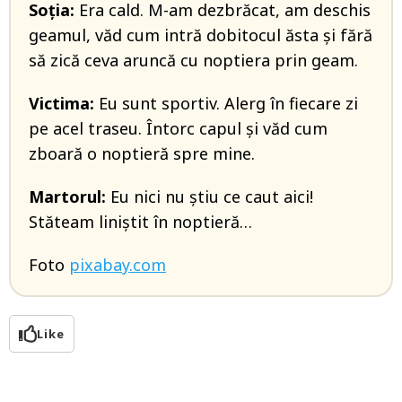
Soţia:
Era cald. M-am dezbrăcat, am deschis
geamul, văd cum intră dobitocul ăsta şi fără
să zică ceva aruncă cu noptiera prin geam.
Victima:
Eu sunt sportiv. Alerg în fiecare zi
pe acel traseu. Întorc capul şi văd cum
zboară o noptieră spre mine.
Martorul:
Eu nici nu ştiu ce caut aici!
Stăteam liniştit în noptieră…
Foto
pixabay.com
Like