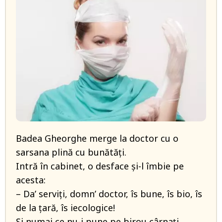
Badea Gheorghe merge la doctor cu o
sarsana plină cu bunătăţi.
Intră în cabinet, o desface şi-l îmbie pe
acesta:
– Da’ serviţi, domn’ doctor, îs bune, îs bio, îs
de la ţară, îs iecologice!
Şi numai ce nu-i pune pe birou cârnaţi,