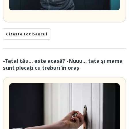
Citește tot bancul
-Tatal tău… este acasă? -Nuuu… tata și mama
sunt plecați cu treburi în oraș