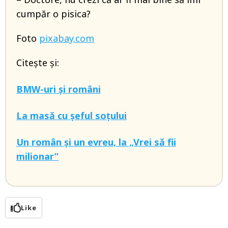
cumpăr o pisica?
Foto
pixabay.com
Citește și:
BMW-uri și români
La masă cu șeful soțului
Un român și un evreu, la „Vrei să fii
milionar”
Like