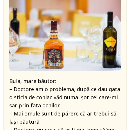
Bula, mare băutor:
– Doctore am o problema, după ce dau gata
o sticla de coniac văd numai șoricei care-mi
sar prin fata ochilor.
– Mai omule sunt de părere că ar trebui să
lași băutură.
– Doctore, nu crezi că ar fi mai bine să îmi