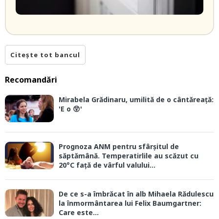
Citește tot bancul
Recomandări
Mirabela Grădinaru, umilită de o cântăreață:
'E o 😲'
Prognoza ANM pentru sfârșitul de
săptămână. Temperatirlile au scăzut cu
20°C față de vârful valului...
De ce s-a îmbrăcat în alb Mihaela Rădulescu
la înmormântarea lui Felix Baumgartner:
Care este...