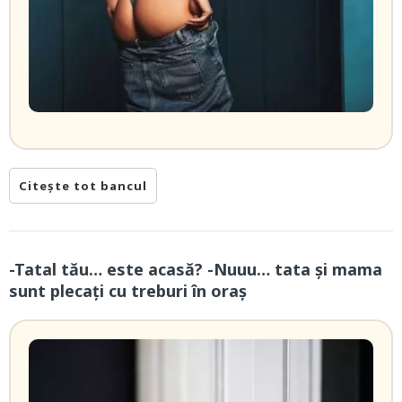
Citește tot bancul
-Tatal tău… este acasă? -Nuuu… tata și mama
sunt plecați cu treburi în oraș