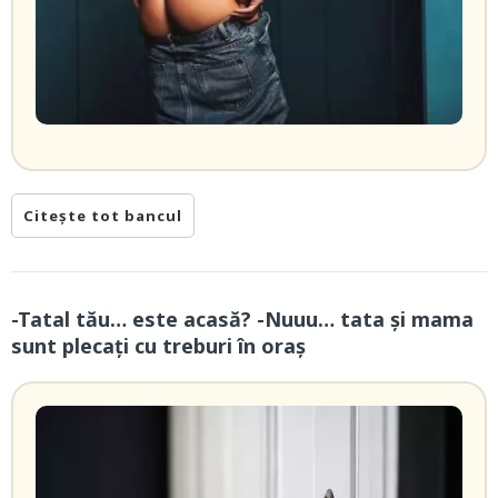
Citește tot bancul
-Tatal tău… este acasă? -Nuuu… tata și mama
sunt plecați cu treburi în oraș