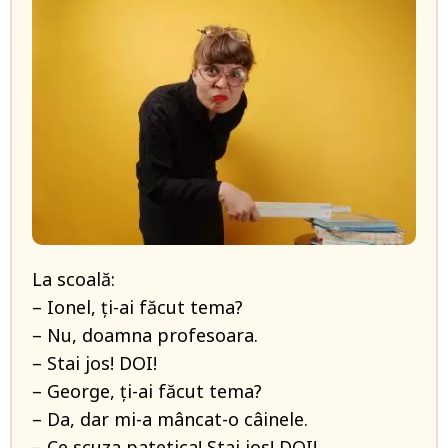
La scoală:
– Ionel, ți-ai făcut tema?
– Nu, doamna profesoara.
– Stai jos! DOI!
– George, ți-ai făcut tema?
– Da, dar mi-a mâncat-o câinele.
– Ce scuza patetica! Stai jos! DOI!