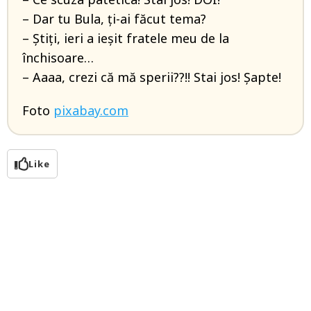
– Dar tu Bula, ți-ai făcut tema?
– Știți, ieri a ieșit fratele meu de la
închisoare…
– Aaaa, crezi că mă sperii??!! Stai jos! Șapte!
Foto
pixabay.com
Like