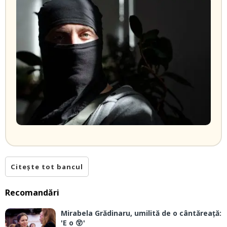
Citește tot bancul
Recomandări
Mirabela Grădinaru, umilită de o cântăreață:
'E o 😲'