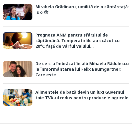
Mirabela Grădinaru, umilită de o cântăreață:
'E o 😲'
Prognoza ANM pentru sfârșitul de
săptămână. Temperatirlile au scăzut cu
20°C față de vârful valului...
De ce s-a îmbrăcat în alb Mihaela Rădulescu
la înmormântarea lui Felix Baumgartner:
Care este...
Alimentele de bază devin un lux! Guvernul
taie TVA-ul redus pentru produsele agricole