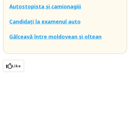
Autostopista și camionagiii
Candidați la examenul auto
Gâlceavă între moldovean și oltean
Like