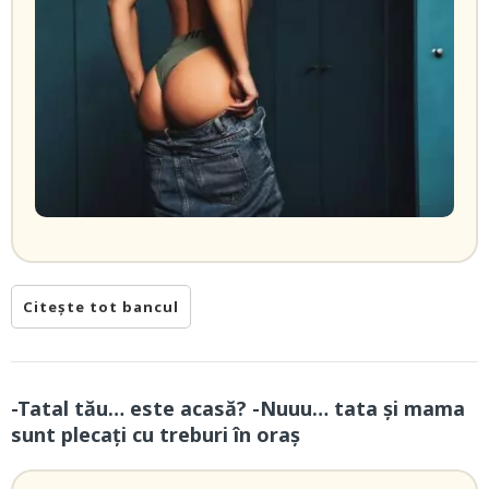
Citește tot bancul
-Tatal tău… este acasă? -Nuuu… tata și mama
sunt plecați cu treburi în oraș