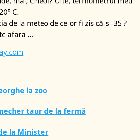
nde, mai, Gheo!? Uite, termometrul meu
20° C.
știa de la meteo de ce-or fi zis că-s -35 ?
te afara …
ay.com
orghe la zoo
mecher taur de la fermă
de la Minister