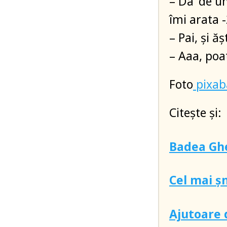
– Da’ de u
îmi arata -
– Pai, și ă
– Aaa, poa
Foto
pixab
Citește și:
Badea Ghe
Cel mai ș
Ajutoare 