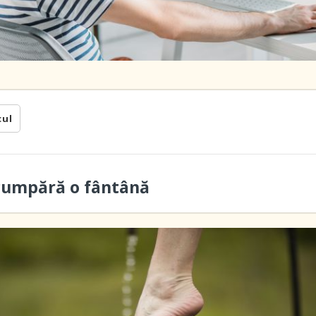
cul
cumpără o fântână