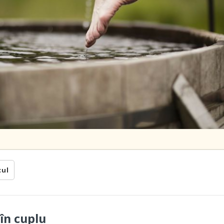
cul
în cuplu