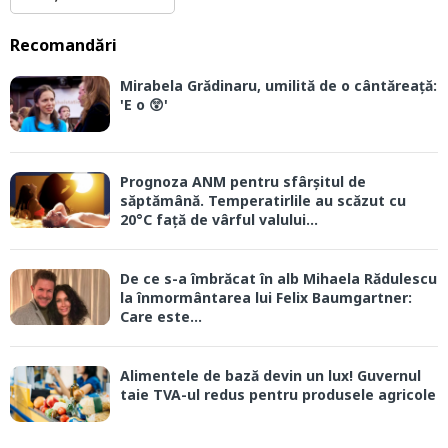
Recomandări
Mirabela Grădinaru, umilită de o cântăreață:
'E o 😲'
Prognoza ANM pentru sfârșitul de
săptămână. Temperatirlile au scăzut cu
20°C față de vârful valului...
De ce s-a îmbrăcat în alb Mihaela Rădulescu
la înmormântarea lui Felix Baumgartner:
Care este...
Alimentele de bază devin un lux! Guvernul
taie TVA-ul redus pentru produsele agricole