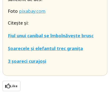
Foto
pixabay.com
Citește și:
Fiul unui canibal se îmbolnăvește brusc
Șoarecele și elefantul trec granița
3 șoareci curajoși
Like