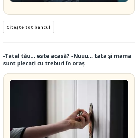
Citește tot bancul
-Tatal tău… este acasă? -Nuuu… tata și mama
sunt plecați cu treburi în oraș