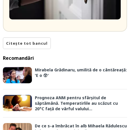
Citește tot bancul
Recomandări
Mirabela Grădinaru, umilită de o cântăreață:
'E o 😲'
Prognoza ANM pentru sfârșitul de
săptămână. Temperatirlile au scăzut cu
20°C față de vârful valului...
De ce s-a îmbrăcat în alb Mihaela Rădulescu