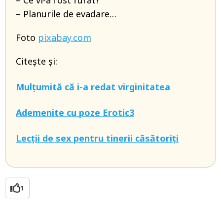
– Ce vi-a fost furat?
– Planurile de evadare…
Foto
pixabay.com
Citește și:
Mulțumită că i-a redat virginitatea
Ademenite cu poze Erotic3
Lecții de sex pentru tinerii căsătoriți
1