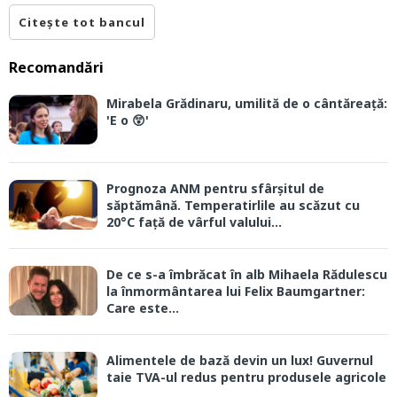
Citește tot bancul
Recomandări
Mirabela Grădinaru, umilită de o cântăreață:
'E o 😲'
Prognoza ANM pentru sfârșitul de
săptămână. Temperatirlile au scăzut cu
20°C față de vârful valului...
De ce s-a îmbrăcat în alb Mihaela Rădulescu
la înmormântarea lui Felix Baumgartner:
Care este...
Alimentele de bază devin un lux! Guvernul
taie TVA-ul redus pentru produsele agricole