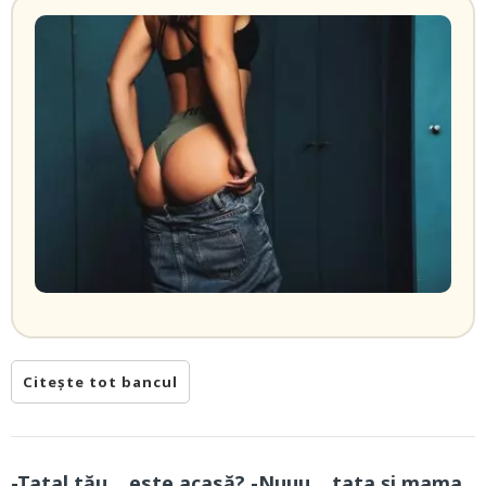
Citește tot bancul
-Tatal tău… este acasă? -Nuuu… tata și mama