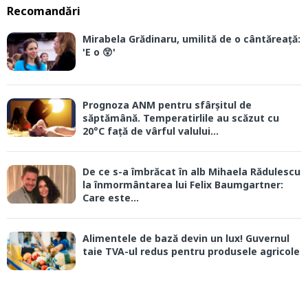
Recomandări
Mirabela Grădinaru, umilită de o cântăreață:
'E o 😲'
Prognoza ANM pentru sfârșitul de
săptămână. Temperatirlile au scăzut cu
20°C față de vârful valului...
De ce s-a îmbrăcat în alb Mihaela Rădulescu
la înmormântarea lui Felix Baumgartner:
Care este...
Alimentele de bază devin un lux! Guvernul
taie TVA-ul redus pentru produsele agricole