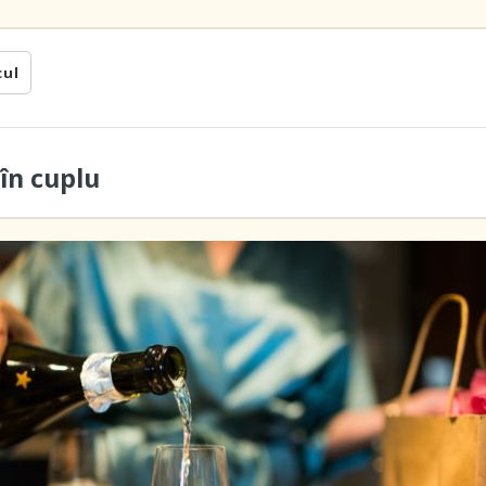
cul
în cuplu