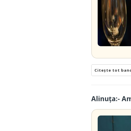
Citește tot ban
Alinuța:- A