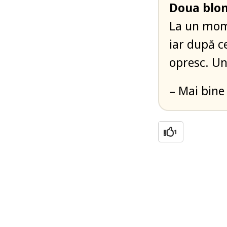
Doua blon
La un mome
iar după c
opresc. Un
– Mai bine 
1