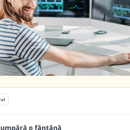
cul
cumpără o fântână