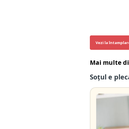
Vezi la întamplar
Mai multe d
Soțul e ple