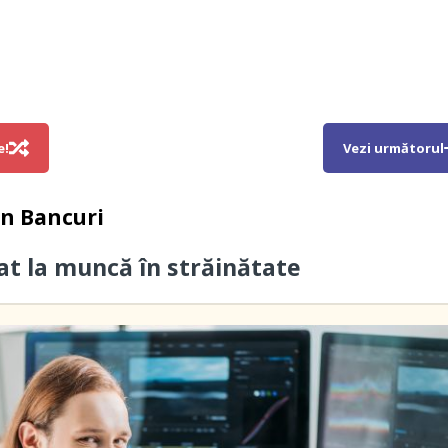
e!
Vezi următorul
in
Bancuri
cat la muncă în străinătate