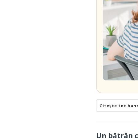
Citește tot ban
Un bătrân 