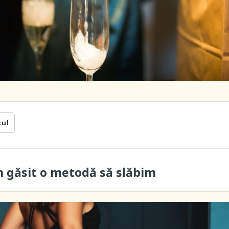
cul
m găsit o metodă să slăbim