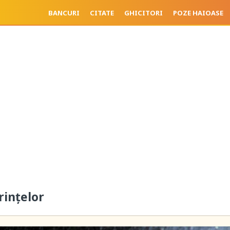
BANCURI
CITATE
GHICITORI
POZE HAIOASE
ințelor