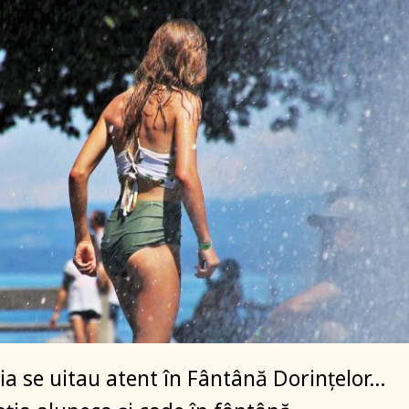
ția se uitau atent în Fântână Dorințelor…