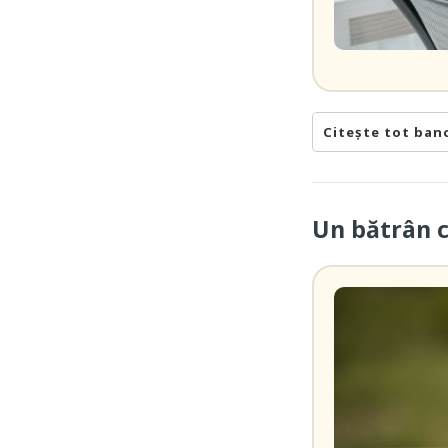
Citește tot ban
Un bătrân 