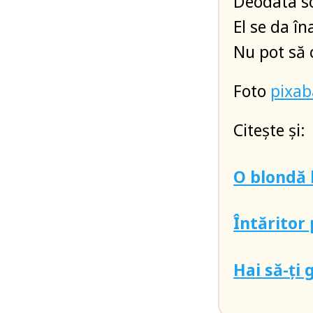
Deodata so
El se da î
Nu pot să 
Foto
pixa
Citește și:
O blondă 
Întăritor
Hai să-ți 