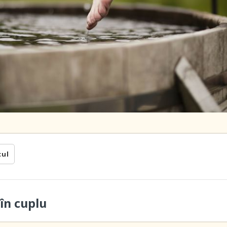
cul
în cuplu