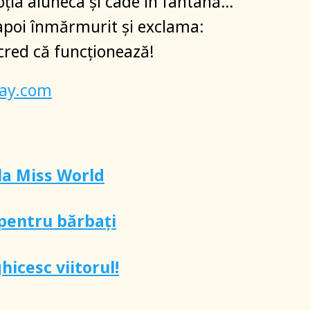
ția aluneca și cade în fântână…
napoi înmărmurit și exclama:
cred că funcționează!
bay.com
la Miss World
 pentru bărbați
ghicesc viitorul!