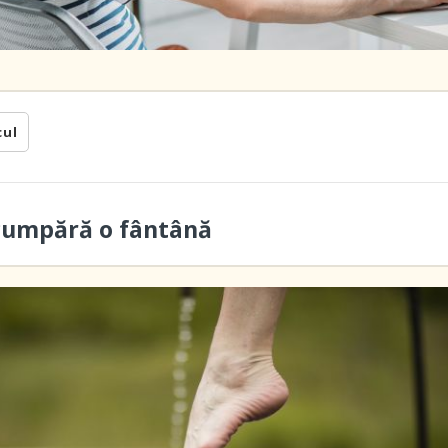
cul
cumpără o fântână