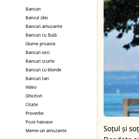
Bancuri
Bancul zilei
Bancuri amuzante
Bancuri cu Bulă
Glume proaste
Bancuri seci
Bancuri scurte
Bancuri cu blonde
Bancuri tari
Video
Ghicitori
Citate
Proverbe
Poze haioase
Soțul și so
Meme-uri amuzante