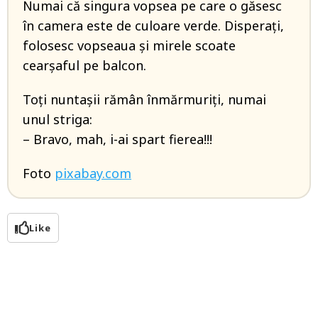
Numai că singura vopsea pe care o găsesc
în camera este de culoare verde. Disperați,
folosesc vopseaua și mirele scoate
cearșaful pe balcon.
Toți nuntașii rămân înmărmuriți, numai
unul striga:
– Bravo, mah, i-ai spart fierea!!!
Foto
pixabay.com
Like