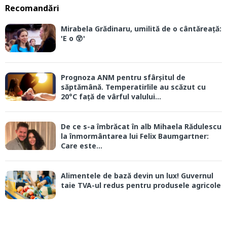
Recomandări
Mirabela Grădinaru, umilită de o cântăreață:
'E o 😲'
Prognoza ANM pentru sfârșitul de
săptămână. Temperatirlile au scăzut cu
20°C față de vârful valului...
De ce s-a îmbrăcat în alb Mihaela Rădulescu
la înmormântarea lui Felix Baumgartner:
Care este...
Alimentele de bază devin un lux! Guvernul
taie TVA-ul redus pentru produsele agricole