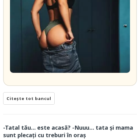
Citește tot bancul
-Tatal tău… este acasă? -Nuuu… tata și mama
sunt plecați cu treburi în oraș